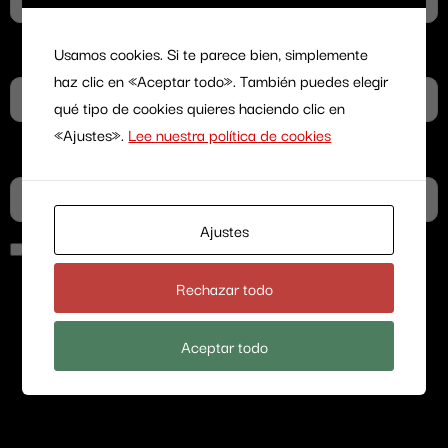
Usamos cookies. Si te parece bien, simplemente
Correo electrónico
haz clic en «Aceptar todo». También puedes elegir
qué tipo de cookies quieres haciendo clic en
«Ajustes».
Lee nuestra política de cookies
Web
Ajustes
Guarda mi nombre, correo electrónico y web en
Rechazar todo
este navegador para la próxima vez que
Aceptar todo
comente.