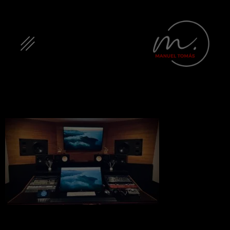
manuel-
tomas-
estudio-2
Deja una respuesta