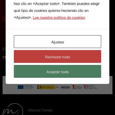
haz clic en «Aceptar todo». También puedes elegir
Social media
qué tipo de cookies quieres haciendo clic en
«Ajustes».
Lee nuestra política de cookies
Contact
Ajustes
Email
Rechazar todo
manu@manueltomas.com
Aceptar todo
Manuel Tomás